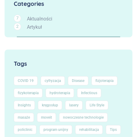
Categories
7
Aktualności
2
Artykuł
Tags
COVID 19
cyfryzacja
Disease
fizjoterapia
fizykoterapia
hydroterapia
Infectious
Insights
kręgosłup
lasery
Life Style
masaże
moveit
nowoczesne technologie
policlinic
program unijny
rehabilitacja
Tips