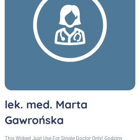
lek. med. Marta
Gawrońska
This Widget Just Use For Single Doctor Only! Godziny