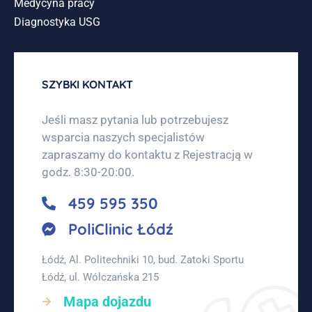
Medycyna pracy
Diagnostyka USG
SZYBKI KONTAKT
Jeśli masz pytania lub potrzebujesz
wsparcia naszych specjalistów
zapraszamy do kontaktu z Rejestracją w
godz. 8:30-20:00.
459 595 350
PoliClinic Łódź
Łódź, Al. Politechniki 10, bud. Zatoki Sportu
Łódź, ul. Wólczańska 215
Mapa dojazdu