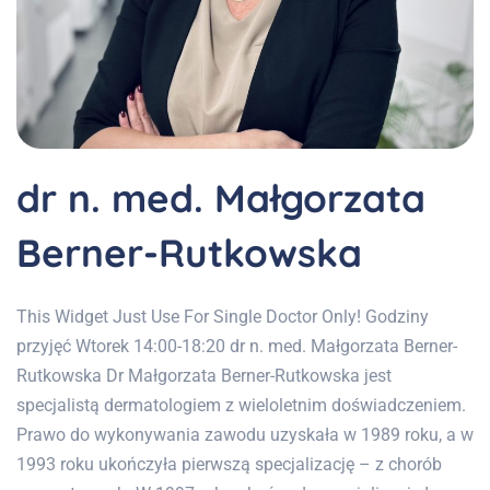
dr n. med. Małgorzata
Berner-Rutkowska
This Widget Just Use For Single Doctor Only! Godziny
przyjęć Wtorek 14:00-18:20 dr n. med. Małgorzata Berner-
Rutkowska Dr Małgorzata Berner-Rutkowska jest
specjalistą dermatologiem z wieloletnim doświadczeniem.
Prawo do wykonywania zawodu uzyskała w 1989 roku, a w
1993 roku ukończyła pierwszą specjalizację – z chorób