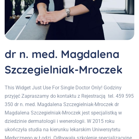
dr n. med. Magdalena
Szczegielniak-Mroczek
This Widget Just Use For Single Doctor Only! Godziny
przyjęć Zapraszamy do kontaktu z Rejestracją tel. 459 595
350 dr n. med. Magdalena Szczegielniak-Mroczek dr
Magdalena Szczegielniak-Mroczek jest specjalistką w
dziedzinie dermatologii i wenerologii. W 2015 roku
ukończyła studia na kierunku lekarskim Uniwersytetu
Medycznego w Łodzi. Odbywała szkolenie specjalizacyjne